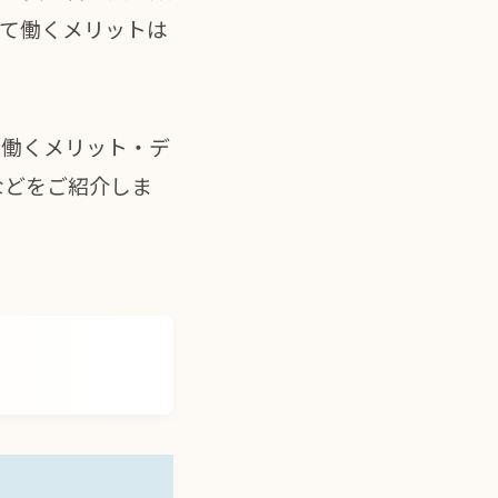
て働くメリットは
て働くメリット・デ
などをご紹介しま