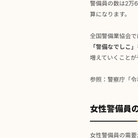
警備員の数は2万6
算になります。
全国警備業協会で
「警備なでしこ」
増えていくことが
参照：警察庁「
令
女性警備員
女性警備員の需要