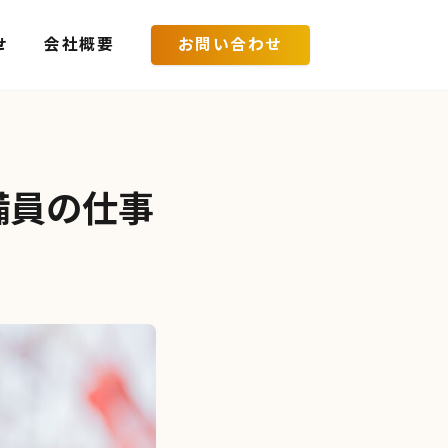
せ
会社概要
お問い合わせ
備員の仕事