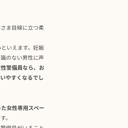
客さま目線に立つ柔
み
といえます。妊娠
面識のない男性に声
女性警備員なら、お
伺いやすくなるでし
った女性専用スペー
です。