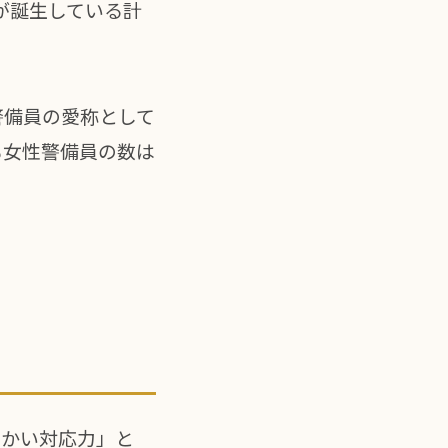
員が誕生している計
警備員の愛称として
も女性警備員の数は
細かい対応力」と