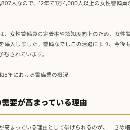
,807人なので、12年で1万4,000人以上の女性警備
は、女性警備員の定着率や認知度向上のため、女性
を導入しました。警備なでしこの活躍により、今後
予想されています。
和5年における警備業の概況
」
の需要が高まっている理由
が高まっている理由として挙げられるのが、「きめ