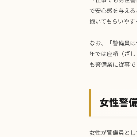
「仕事でも男性警
で安心感を与える
抱いてもらいやす
なお、「警備員は
年では座哨（ざし
も警備業に従事で
女性警
女性が警備員とし