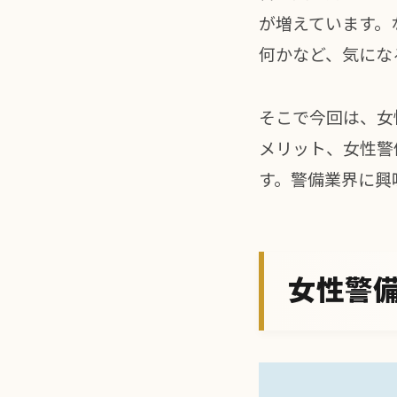
が増えています。
何かなど、気にな
そこで今回は、女
メリット、女性警
す。警備業界に興
女性警