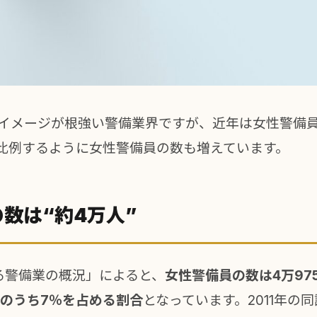
イメージが根強い警備業界ですが、近年は女性警備
比例するように女性警備員の数も増えています。
数は“約4万人”
る警備業の概況」によると、
女性警備員の数は4万97
8名のうち7％を占める割合
となっています。2011年の