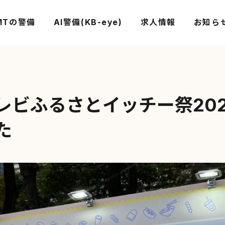
MTの警備
AI警備(KB-eye)
求人情報
お知ら
レビふるさとイッチー祭20
た