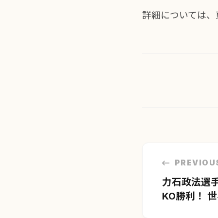
詳細については、
投
稿
PREVIOU
ナ
力石政法選
ビ
KO勝利！ 
ゲ
一歩に
ー