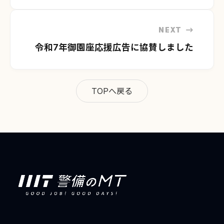
ゲ
ー
シ
NEXT
ョ
令和7年御園座応援広告に協賛しました
ン
TOPへ戻る