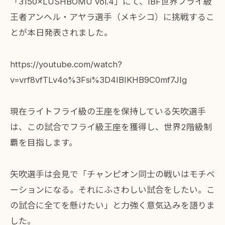
「3150×LUSHBOMU vol.4」にて、IBF世界フライ級
王者アンヘル・アヤラ選手（メキシコ）に挑戦するこ
とが本日発表されました。
https://youtube.com/watch?
v=vrf8vfTLv4o%3Fsi%3D4IBIKHB9C0mf7JIg
現在ライトフライ級の王座を保持している矢吹選手
は、この試合でフライ級王座を獲得し、世界2階級制
覇を目指します。
矢吹選手は会見で「チャンピオン同士の戦いはモチベ
ーションになる。それにふさわしい試合をしたい。こ
の試合に全てを懸けたい」と力強く意気込みを語りま
した。